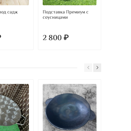
под садж
Подставка Премиум с
соусницами
₽
2 800 ₽