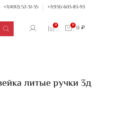
+7(4012) 52-31-35
+7(931)-603-83-93
0
0
0 ₽
ейка литые ручки 3д