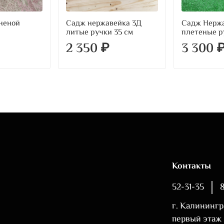
неной
Садж нержавейка 3Д
Садж Нерж
литые ручки 35 см
плетеные р
2 350 ₽
3 300 
Контакты
52-31-35
г. Калинингр
первый этаж