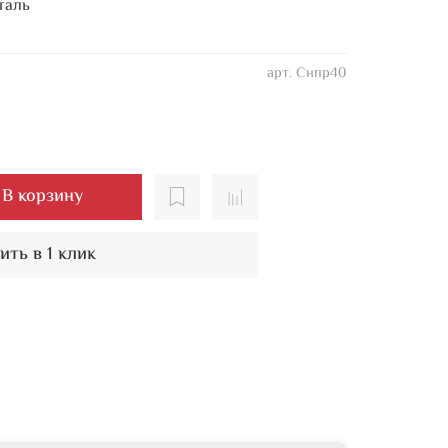
таль
арт.
Снпр40
В корзину
ить в 1 клик