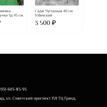
авейка
Садж Чугунный 40 см
Садж Чуг
учки 3д 45 см
Узбекский
Узбекски
₽
3 500 ₽
3 800
8931-603-83-93
ад, ул. Советский проспект 159 ТЦ Гранд,