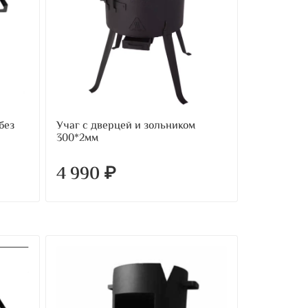
без
Учаг с дверцей и зольником
300*2мм
4 990 ₽