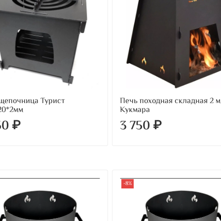
щепочница Турист
Печь походная складная 2 
20*2мм
Кукмара
50 ₽
3 750 ₽
-8%