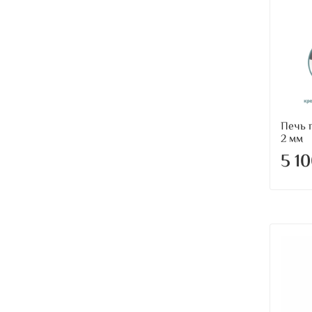
Печь п
2 мм
5 1