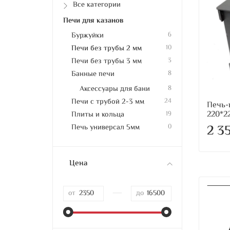
Все категории
Печи для казанов
Буржуйки
6
Печи без трубы 2 мм
10
Печи без трубы 3 мм
3
Банные печи
8
Аксессуары для бани
8
Печи с трубой 2-3 мм
24
Печь-
220*2
Плиты и кольца
19
2 3
Печь универсал 5мм
0
Цена
—
от
до