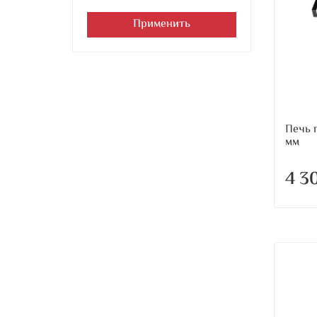
Применить
Печь 
мм
4 3