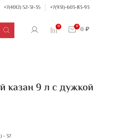
+7(4012) 52-31-35
+7(931)-603-83-93
0
0
0 ₽
 казан 9 л с дужкой
 - 37