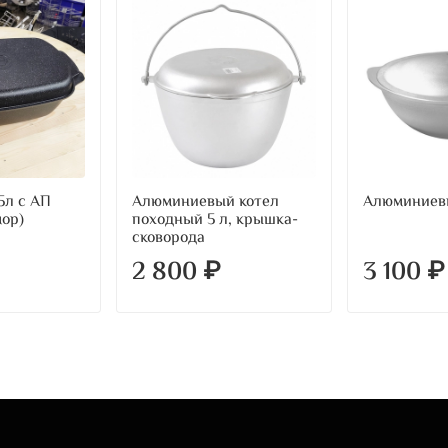
5л с АП
Алюминиевый котел
Алюминиевы
ор)
походный 5 л, крышка-
сковорода
2 800 ₽
3 100 ₽