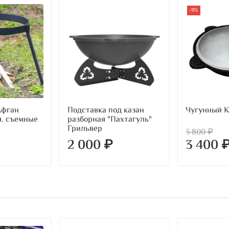
-11%
Афган
Подставка под казан
Чугунный К
м. съемные
разборная "Пахтагуль"
Грильвер
3 800 ₽
2 000 ₽
3 400 