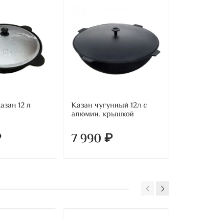
азан 12 л
Казан чугунный 12л с
Алюминие
алюмин. крышкой
₽
7 990 ₽
3 700