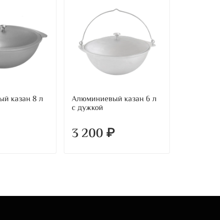
й казан 8 л
Алюминиевый казан 6 л
Алюминие
с дужкой
с дужкой
3 200 ₽
5 200