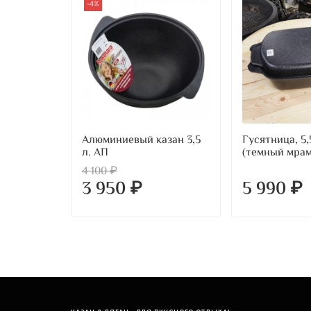
-4%
Алюминиевый казан 3,5
Гусятница, 5,
л. АП
(темный мрам
4 100 ₽
3 950 ₽
5 990 ₽