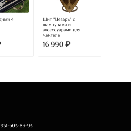
дный 4
Щит "Цезарь" с
шампурами и
аксессуарами для
мангала
₽
16 990 ₽
8931-603-83-93