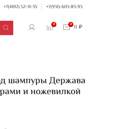
+7(4012) 52-31-35
+7(931)-603-83-93
0
0
0 ₽
од шампуры Держава
урами и ножевилкой