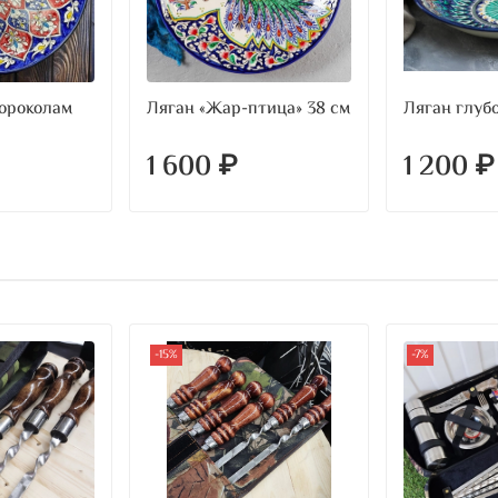
короколам
Ляган «Жар-птица» 38 см
Ляган глуб
1 600 ₽
1 200 ₽
-15%
-7%