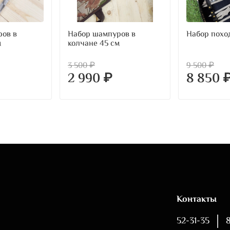
ов в
Набор шампуров в
Набор похо
м
колчане 45 см
3 500 ₽
9 500 ₽
2 990 ₽
8 850 
Контакты
52-31-35