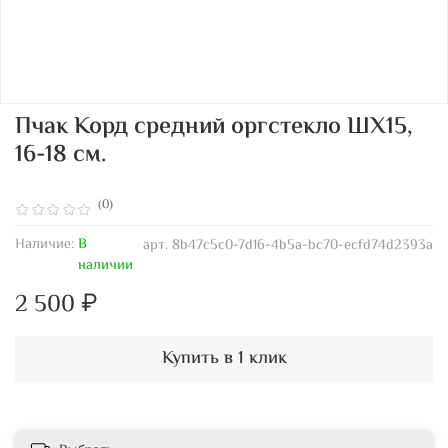
Пчак Корд средний оргстекло ШХ15,
16-18 см.
(0)
Наличие:
В
арт.
8b47c5c0-7d16-4b5a-bc70-ecfd74d2393a
наличии
2 500 ₽
Купить в 1 клик