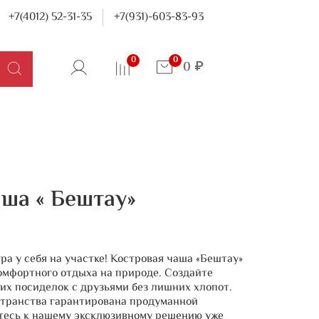
+7(4012) 52-31-35
+7(931)-603-83-93
0
0
0 ₽
ша « Бештау»
ра у себя на участке! Костровая чаша «Бештау»
омфортного отдыха на природе. Создайте
х посиделок с друзьями без лишних хлопот.
странства гарантирована продуманной
тесь к нашему эксклюзивному решению уже